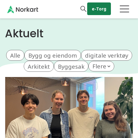
Gå til hovedinnhold
e-Torg
Aktuelt
Alle
Bygg og eiendom
digitale verktøy
Arkitekt
Byggesak
Flere