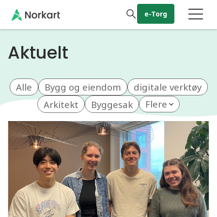
Gå til hovedinnhold
e-Torg
Aktuelt
Alle
Bygg og eiendom
digitale verktøy
Arkitekt
Byggesak
Flere