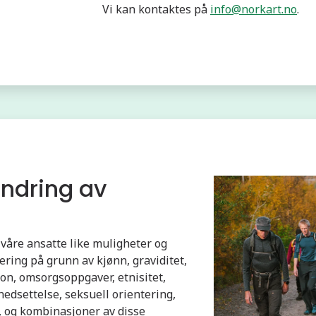
Vi kan kontaktes på
info@norkart.no
.
hindring av
e våre ansatte like muligheter og
nering på grunn av kjønn, graviditet,
jon, omsorgsoppgaver, etnisitet,
snedsettelse, seksuell orientering,
, og kombinasjoner av disse