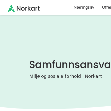
Gå til hovedinnhold
Næringsliv
Offe
Samfunnsansva
Miljø og sosiale forhold i Norkart