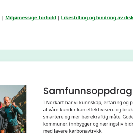
d
|
Miljømessige forhold
|
Likestilling og hindring av di
Samfunnsoppdrag
I Norkart har vi kunnskap, erfaring og 
at våre kunder kan effektivisere og bru
smartere og mer bærekraftig måte. Gode 
kommuner, innbygger og næringsliv bidr
med lavere karbonavtrykk.