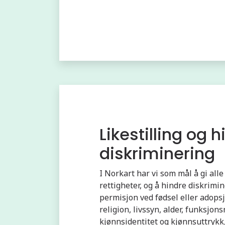
Likestilling og 
diskriminering
I Norkart har vi som mål å gi all
rettigheter, og å hindre diskrimi
permisjon ved fødsel eller adops
religion, livssyn, alder, funksjon
kjønnsidentitet og kjønnsuttrykk