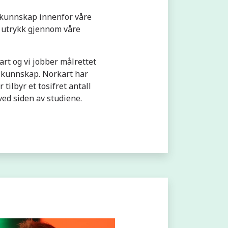
 kunnskap innenfor våre
 utrykk gjennom våre
rt og vi jobber målrettet
år kunnskap. Norkart har
tilbyr et tosifret antall
ved siden av studiene.