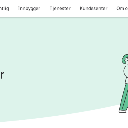
ntlig
Innbygger
Tjenester
Kundesenter
Om o
r