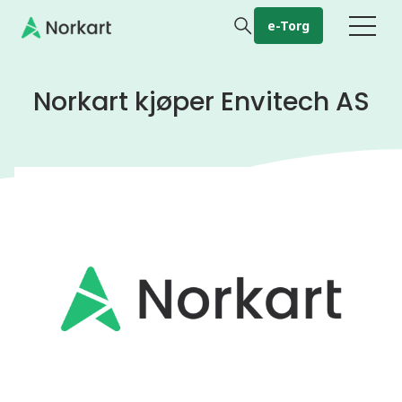
Gå til hovedinnhold
e-Torg
Norkart kjøper Envitech AS