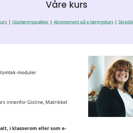
Våre kurs
kurs
|
Opplæringspakker
|
Abonnement på e-læringskurs
|
Skredd
re Komtek-moduler
kurs innenfor Gisline, Matrikkel
lt, i klasserom eller som e-