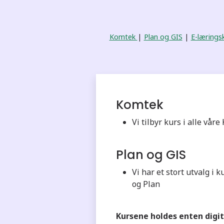
Komtek
|
Plan og GIS
|
E-lærings
Komtek
Vi tilbyr kurs i alle vå
Plan og GIS
Vi har et stort utvalg i 
og Plan
Kursene holdes enten digita