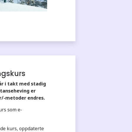
ngskurs
r i takt med stadig
etanseheving er
r/-metoder endres.
urs som e-
nde kurs, oppdaterte