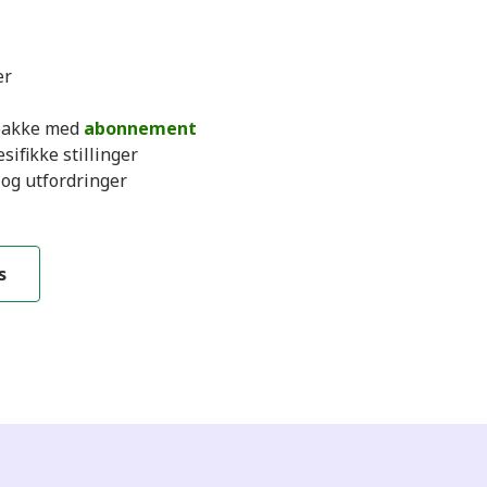
er
e pakke med
abonnement
sifikke stillinger
og utfordringer
s