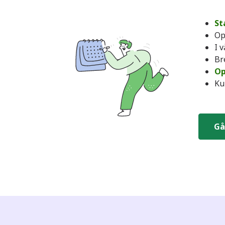
St
Op
I 
Br
Op
Ku
Gå