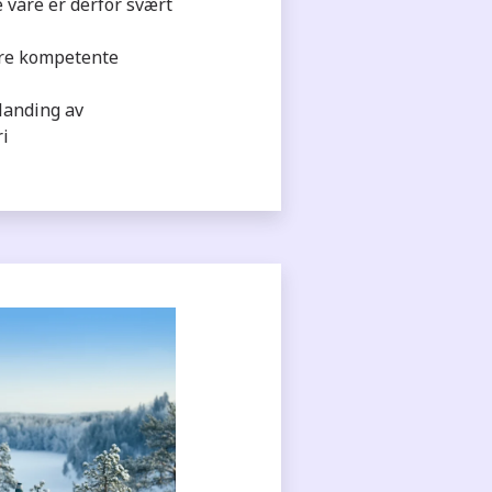
våre er derfor svært
åre kompetente
landing av
ri