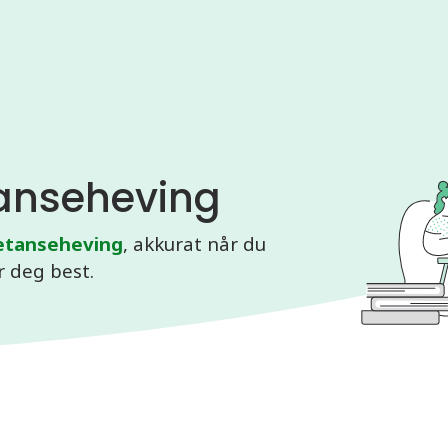
anseheving
tanseheving
, akkurat når du
 deg best.