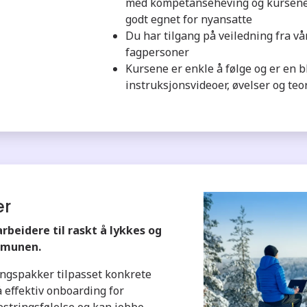
med kompetanseheving og kursene 
godt egnet for nyansatte
Du har tilgang på veiledning fra v
fagpersoner
Kursene er enkle å følge og er en b
instruksjonsvideoer, øvelser og teo
er
rbeidere til raskt å lykkes og
mmunen.
ingspakker tilpasset konkrete
å effektiv onboarding for
estringsfølelse og kan jobbe