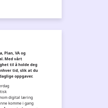
a, Plan, VA og
al. Med vårt
het til å holde deg
hver tid, slik at du
 daglige oppgaver.
erdag
tisk
om digital læring
kunne komme i gang