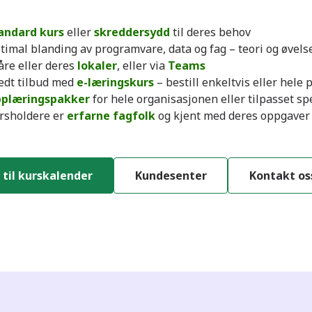
andard kurs
eller
skreddersydd
til deres behov
timal blanding av programvare, data og fag – teori og øvels
våre eller deres
lokaler
, eller via
Teams
edt tilbud med
e-læringskurs
– bestill enkeltvis eller hel
plæringspakker
for hele organisasjonen eller tilpasset spe
rsholdere er
erfarne fagfolk
og kjent med deres oppgaver 
 til kurskalender
Kundesenter
Kontakt os