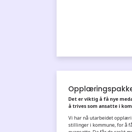
Opplæringspakk
Det er viktig å få nye meda
å trives som ansatte i ko
Vi har nå utarbeidet opplær
stillinger i kommune, for å f
nyansatte. Da får de raskt m