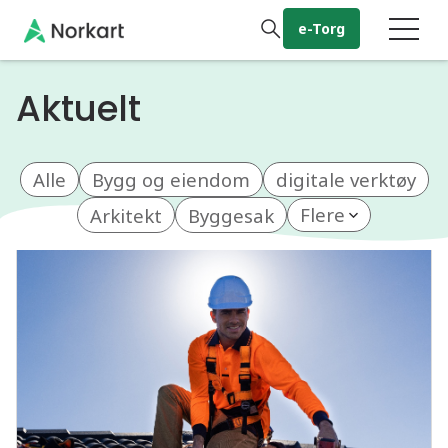
Gå til hovedinnhold
e-Torg
Aktuelt
Alle
Bygg og eiendom
digitale verktøy
Arkitekt
Byggesak
Flere