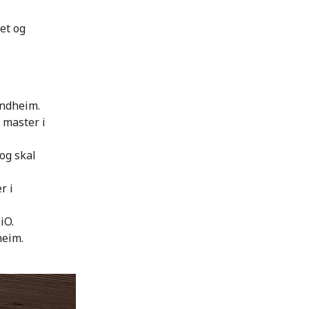
et og
ondheim.
 master i
og skal
r i
iO.
heim.