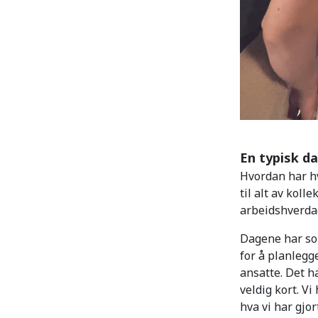
En typisk d
Hvordan har hv
til alt av koll
arbeidshverda
Dagene har som
for å planlegge
ansatte. Det ha
veldig kort. V
hva vi har gjor