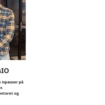
sIO
e ispauser på
r.
ontoret og