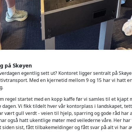
ag på Skøyen
erdagen egentlig sett ut? Kontoret ligger sentralt på Skøye
ektivtransport. Med en kjernetid mellom 9 og 15 har vi hatt en
g.
 regel startet med en kopp kaffe før vi samles til et kjap
 dagen. Vi fikk tildelt hver vår kontorplass i landskapet, tet
r vært gull verdt - veien til hjelp, sparring og gode råd har a
i har også hatt ukentlige møter med veilederne våre. Her har 
t siden sist, fått tilbakemeldinger og fått svar på alt vi har