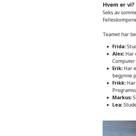
Hvem er vi?
Seks av sommer
Felleskompone
Teamet har bes
Frida:
Stud
Alex:
Har e
Computer 
Erik:
Har e
begynne p
Frikk:
Har 
Programva
Markus:
S
Lea:
Stude