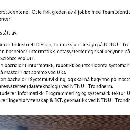
studentene i Oslo fikk gleden av å jobbe med Team Identit
nter.
tått av:
erer Industriell Design, Interaksjonsdesign på NTNU i Tr
n bachelor i Informatikk, datasystemer og skal begynne på
Science ved UiT.
n bachelor i Informatikk, robotikk og intelligente systemer 
å master i det samme ved UiO.
en bachelor i Systemutvikling, og skal nå begynne på maste
resystemer (datateknologi) ved NTNU i Trondheim.
tuderer Informatikk: Programmering og systemarkitektur, U
rer Ingeniørvitenskap & IKT, geomatikk ved NTNU i Trond