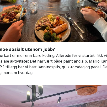
t noe sosialt utenom jobb?
rkart er mer enn bare koding. Allerede før vi startet, fikk v
siale aktiviteter. Det har vært både paint and sip, Mario Kar
 I tillegg har vi hatt lønningspils, quiz-torsdag og padel. D
 og morsom hverdag.