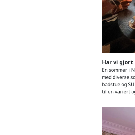
Har vi gjor
En sommer i No
med diverse so
badstue og SUP.
til en variert