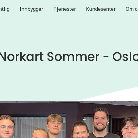
ntlig
Innbygger
Tjenester
Kundesenter
Om o
Norkart Sommer - Osl