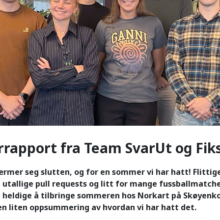
apport fra Team SvarUt og Fik
er seg slutten, og for en sommer vi har hatt! Flittig
 utallige pull requests og litt for mange fussballmatche
å heldige å tilbringe sommeren hos Norkart på Skøyenk
n liten oppsummering av hvordan vi har hatt det.