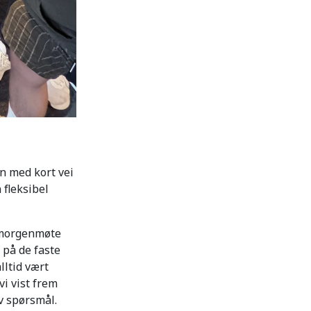
n med kort vei
 fleksibel
t morgenmøte
t på de faste
lltid vært
vi vist frem
 av spørsmål.