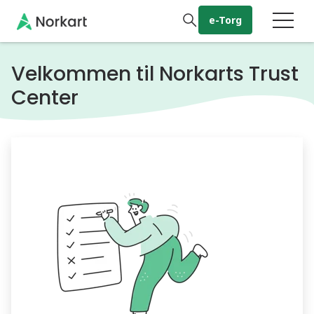
Gå til hovedinnhold
e-Torg
Velkommen til Norkarts Trust
Center