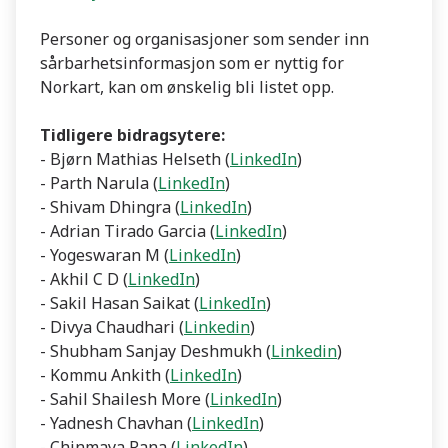
Personer og organisasjoner som sender inn
sårbarhetsinformasjon som er nyttig for
Norkart, kan om ønskelig bli listet opp.
Tidligere bidragsytere:
- Bjørn Mathias Helseth (
LinkedIn
)
- Parth Narula (
LinkedIn
)
- Shivam Dhingra (
LinkedIn
)
- Adrian Tirado Garcia (
LinkedIn
)
- Yogeswaran M (
LinkedIn
)
- Akhil C D (
LinkedIn
)
- Sakil Hasan Saikat (
LinkedIn
)
- Divya Chaudhari (
Linkedin
)
- Shubham Sanjay Deshmukh (
Linkedin
)
- Kommu Ankith (
LinkedIn
)
- Sahil Shailesh More (
LinkedIn
)
- Yadnesh Chavhan (
LinkedIn
)
- Chinmaya Rana (
LinkedIn
)