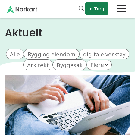
Gå til hovedinnhold
e-Torg
Aktuelt
Alle
Bygg og eiendom
digitale verktøy
Arkitekt
Byggesak
Flere