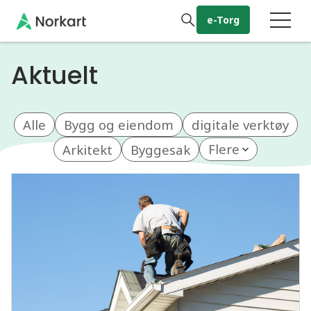
Gå til hovedinnhold
e-Torg
Aktuelt
Alle
Bygg og eiendom
digitale verktøy
Arkitekt
Byggesak
Flere