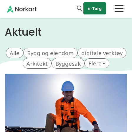
Gå til hovedinnhold
e-Torg
Aktuelt
Alle
Bygg og eiendom
digitale verktøy
Arkitekt
Byggesak
Flere