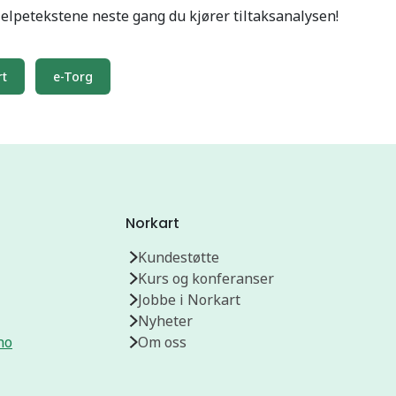
hjelpetekstene neste gang du kjører tiltaksanalysen!
t
e-Torg
Norkart
Kundestøtte
Kurs og konferanser
Jobbe i Norkart
Nyheter
no
Om oss