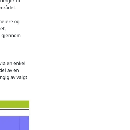
ninger til
området.
aeiere og
et,
K) gjennom
via en enkel
del av en
ngig av valgt