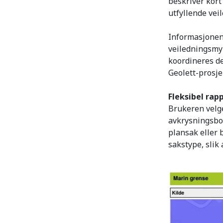
beskriver kort
utfyllende vei
Informasjonen 
veiledningsmyn
koordineres de
Geolett-prosje
Fleksibel rap
Brukeren velge
avkrysningsbok
plansak eller 
sakstype, slik