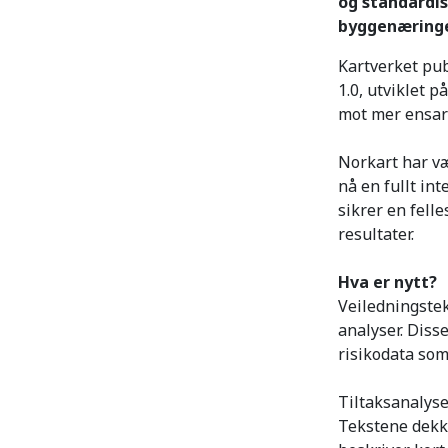
og standardis
byggenæring
Kartverket pub
1.0, utviklet 
mot mer ensart
Norkart har væ
nå en fullt in
sikrer en fel
resultater.
Hva er nytt?
Veiledningstek
analyser. Diss
risikodata som
Tiltaksanalyse
Tekstene dekke