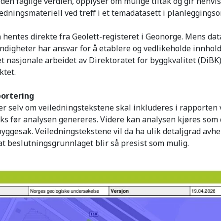
 den faglige verdien, opplyser om mulige tiltak og gir henvis
ledningsmateriell ved treff i et temadatasett i planleggings
hentes direkte fra Geolett-registeret i Geonorge. Mens dat
digheter har ansvar for å etablere og vedlikeholde innhold
t nasjonale arbeidet av Direktoratet for byggkvalitet (DiB
ktet.
portering
r selv om veiledningstekstene skal inkluderes i rapporten 
s før analysen genereres. Videre kan analysen kjøres som 
byggesak. Veiledningstekstene vil da ha ulik detaljgrad avhe
 at beslutningsgrunnlaget blir så presist som mulig.