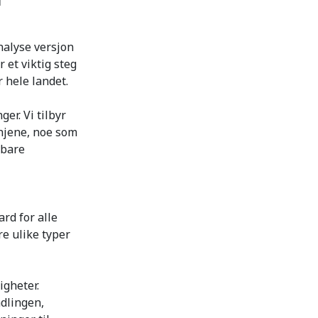
i
nalyse versjon
 et viktig steg
 hele landet.
er. Vi tilbyr
injene, noe som
vbare
rd for alle
re ulike typer
igheter.
dlingen,