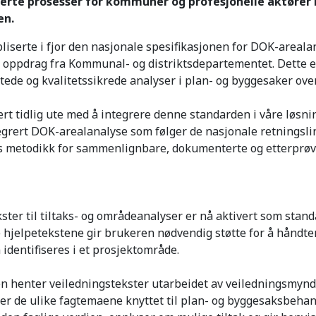
erte prosesser for kommuner og profesjonelle aktører 
en.
liserte i fjor den nasjonale spesifikasjonen for DOK-areala
på oppdrag fra Kommunal- og distriktsdepartementet. Dette er
ede og kvalitetssikrede analyser i plan- og byggesaker over
rt tidlig ute med å integrere denne standarden i våre løsning
tegrert DOK-arealanalyse som følger de nasjonale retningsl
les metodikk for sammenlignbare, dokumenterte og etterprø
ster til tiltaks- og områdeanalyser er nå aktivert som standa
e hjelpetekstene gir brukeren nødvendig støtte for å håndte
 identifiseres i et prosjektområde.
n henter veiledningstekster utarbeidet av veiledningsmynd
r de ulike fagtemaene knyttet til plan- og byggesaksbehan