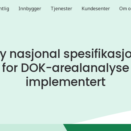
ntlig
Innbygger
Tjenester
Kundesenter
Om o
y nasjonal spesifikasj
for DOK-arealanalyse
implementert