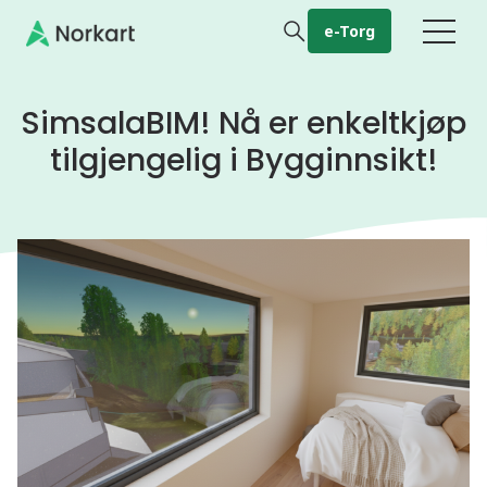
Gå til hovedinnhold
e-Torg
SimsalaBIM! Nå er enkeltkjøp
tilgjengelig i Bygginnsikt!