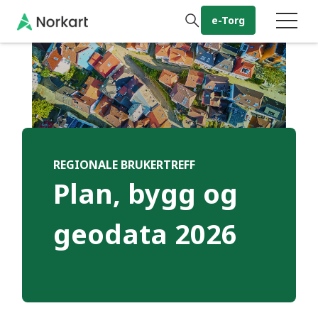
Gå til hovedinnhold
e-Torg
REGIONALE BRUKERTREFF
Plan, bygg og
geodata 2026