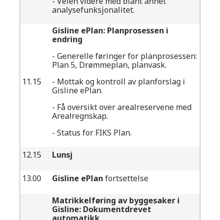
- Veien videre med blant annet
analysefunksjonalitet.
Gisline ePlan: Planprosessen i
endring
- Generelle føringer for planprosessen:
Plan 5, Drømmeplan, planvask.
11.15
- Mottak og kontroll av planforslag i
Gisline ePlan.
- Få oversikt over arealreservene med
Arealregnskap.
- Status for FIKS Plan.
12.15
Lunsj
13.00
Gisline ePlan
fortsettelse
Matrikkelføring av byggesaker i
Gisline: Dokumentdrevet
automatikk