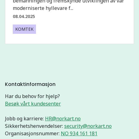
bemanningen og fremskynde utviklingen av vår
moderniserte hyllevare f...
08.04.2025
KOMTEK
Kontaktinformasjon
Har du behov for hjelp?
Besøk vårt kundesenter
Jobb og karriere:
HR@norkart.no
Sikkerhetshenvendelser:
security@norkart.no
Organisasjonsnummer:
NO 934 161 181