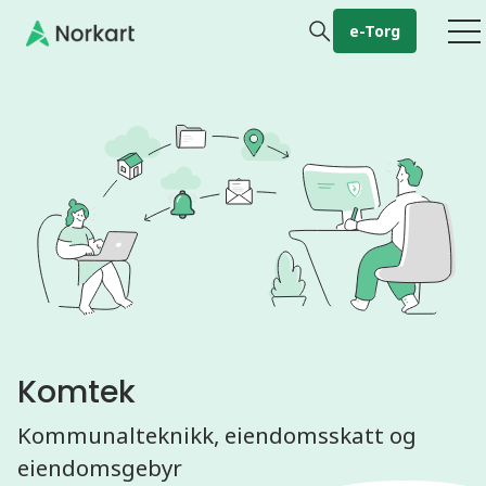
Gå til hovedinnhold
e-Torg
Komtek
Kommunalteknikk, eiendomsskatt og
eiendomsgebyr