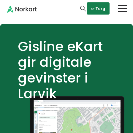
e-Torg
Gå til hovedinnhold
Gisline eKart
gir digitale
gevinster i
Larvik