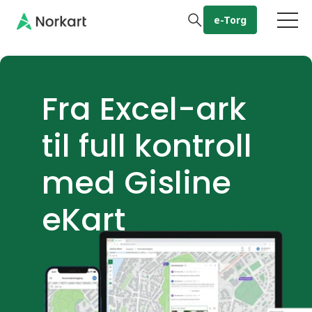
e-Torg
Gå til hovedinnhold
Fra Excel-ark
til full kontroll
med Gisline
eKart