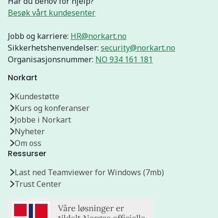
Har du behov for hjelp?
Besøk vårt kundesenter
Jobb og karriere:
HR@norkart.no
Sikkerhetshenvendelser:
security@norkart.no
Organisasjonsnummer:
NO 934 161 181
Norkart
Kundestøtte
Kurs og konferanser
Jobbe i Norkart
Nyheter
Om oss
Ressurser
Last ned Teamviewer for Windows (7mb)
Trust Center