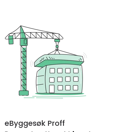
eByggesøk Proff