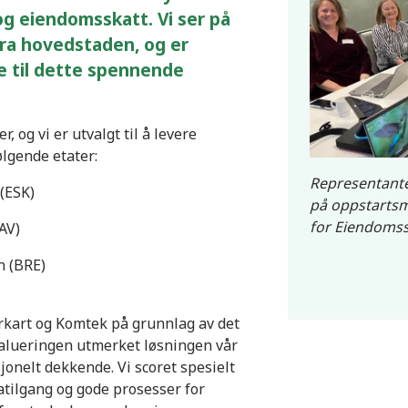
g eiendomsskatt. Vi ser på
fra hovedstaden, og er
e til dette spennende
, og vi er utvalgt til å levere
ølgende etater:
Representant
(ESK)
på oppstartsm
for Eiendomss
AV)
n (BRE)
rkart og Komtek på grunnlag av det
evalueringen utmerket løsningen vår
jonelt dekkende. Vi scoret spesielt
atilgang og gode prosesser for