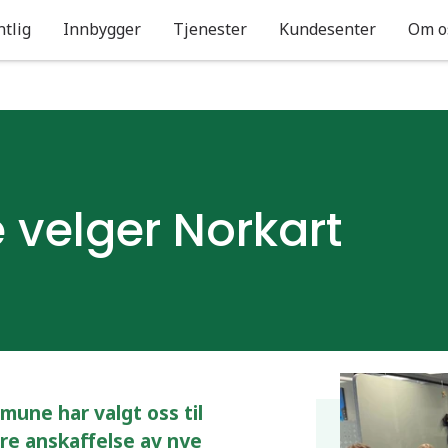
ntlig
Innbygger
Tjenester
Kundesenter
Om o
velger Norkart
mmune har valgt oss til
ore anskaffelse av nye