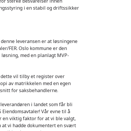
m for sterke besvarelser innen
sstyring i en stabil og driftssikker
 denne leveransen er at løsningene
aler/FER. Oslo kommune er den
e løsning, med en planlagt MVP-
ette vil tilby et register over
kopi av matrikkelen med en egen
nitt for saksbehandlerne.
 leverandøren i landet som får bli
 Eiendomsavtaler! Vår evne til å
n viktig faktor for at vi ble valgt,
em at vi hadde dokumentert en svært