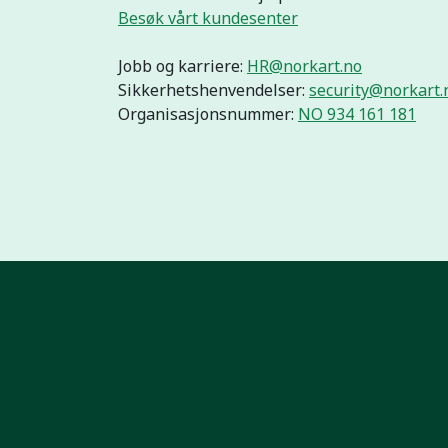
Besøk vårt kundesenter
Jobb og karriere:
HR@norkart.no
Sikkerhetshenvendelser:
security@norkart.
Organisasjonsnummer:
NO 934 161 181