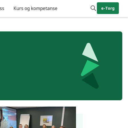
ss
Kurs og kompetanse
e-Torg