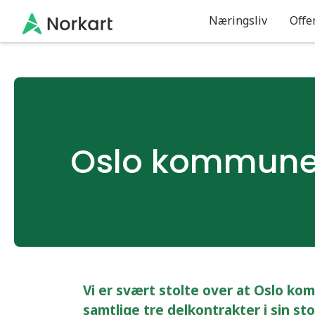
Gå til hovedinnhold
Næringsliv
Offe
Oslo kommune 
Vi er svært stolte over at Oslo ko
samtlige tre delkontrakter i sin st