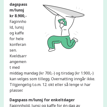
dagspass
m/lunsj
kr 8.900,-
Faginnho
ld, lunsj
og kaffe
for hele
konferan
sen.
Kveldsarr
angemen
t med
middag mandag (kr 700,-) og tirsdag (kr 1.900,-)
kan velges som tillegg. Overnatting inngår ikke.
Tilgjengelig t.o.m. 12. okt eller så lenge vi har
plasser.
Dagspass m/lunsj for enkeltdager
Faginnhold, lunsj og kaffe for én dag av