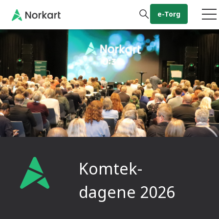
Gå til hovedinnhold
e-Torg
Komtek-
dagene 2026