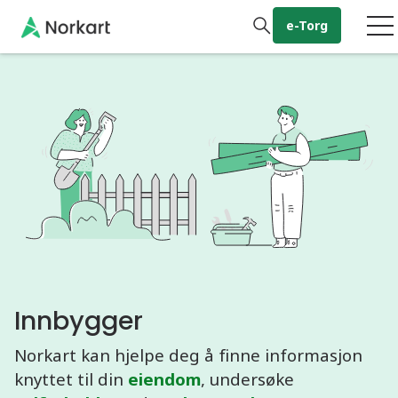
Gå til hovedinnhold
e-Torg
Innbygger
Norkart kan hjelpe deg å finne informasjon
knyttet til din
eiendom
, undersøke